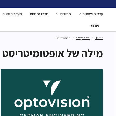
עדשות וציפויים
מסגרות
מרכז הזמנות
מעקב הזמנות
אודות
Home
/
חד מוקדיות
/
Optovision
מילה של אופטומיטריסט
SWING
SWI
011
01